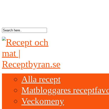
Alla recept
Matbloggares receptfavo
Veckomeny