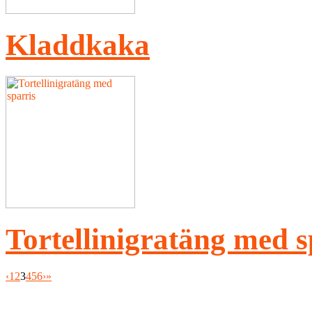
Kladdkaka
Tortellinigratäng med s
‹
1
2
3
4
5
6
›
»