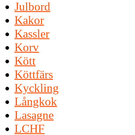
Julbord
Kakor
Kassler
Korv
Kött
Köttfärs
Kyckling
Långkok
Lasagne
LCHF