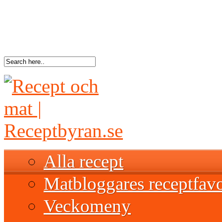
Alla recept
Matbloggares receptfavo
Veckomeny