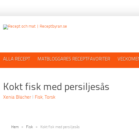
ALLA RECEPT
MATBLOGGARES RECEPTFAVORITER
VECKOME
Kokt fisk med persiljesås
Xenia Blücher
I
Fisk
,
Torsk
Hem
»
Fisk
»
Kokt fisk med persiljesås