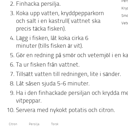
Pers
Finhacka persilja.
Kry
Koka upp vatten, kryddpepparkorn
Smö
och salt i en kastrull( vattnet ska
Vet
precis täcka fisken).
Lägg i fisken, låt koka cirka 6
minuter (tills fisken är vit).
Gör en redning på smör och vetemjöl i en ka
Ta ur fisken från vattnet.
Tillsätt vatten till redningen, lite i sänder.
Låt såsen sjuda 5-6 minuter.
Ha i den finhackade persiljan och krydda me
vitpeppar.
Servera med nykokt potatis och citron.
Citron
Persilja
Torsk