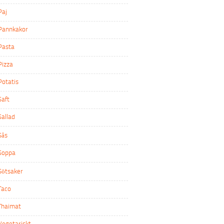
Paj
Pannkakor
Pasta
Pizza
Potatis
Saft
Sallad
Sås
Soppa
Sötsaker
Taco
Thaimat