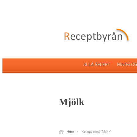
ALLA RECEPT
MATBLOG
Mjölk
Hem
»
Recept med "Mjölk"