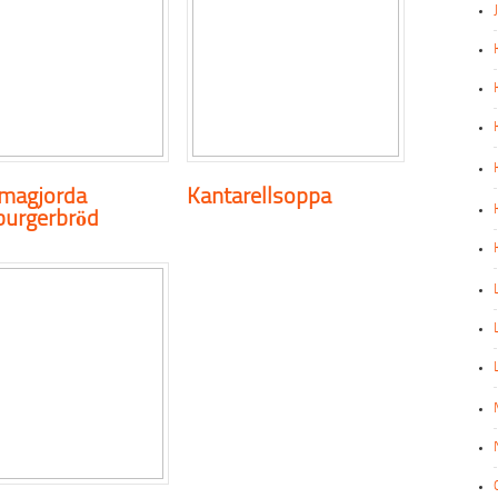
magjorda
Kantarellsoppa
urgerbröd