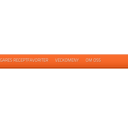
GARES RECEPTFAVORITER
VECKOMENY
OM OSS