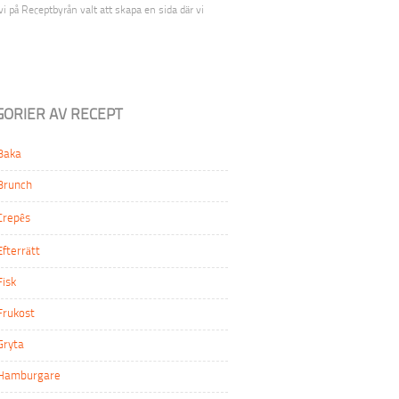
i på Receptbyrån valt att skapa en sida där vi
GORIER AV RECEPT
Baka
Brunch
Crepês
Efterrätt
Fisk
Frukost
Gryta
Hamburgare