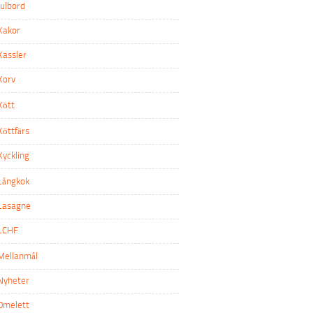
Julbord
Kakor
Kassler
Korv
Kött
Köttfärs
Kyckling
Långkok
Lasagne
LCHF
Mellanmål
Nyheter
Omelett