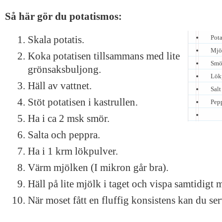
Så här gör du potatismos:
Pota
Skala potatis.
Mjö
Koka potatisen tillsammans med lite
Smö
grönsaksbuljong.
Lök
Häll av vattnet.
Salt
Stöt potatisen i kastrullen.
Pep
Ha i ca 2 msk smör.
Salta och peppra.
Ha i 1 krm lökpulver.
Värm mjölken (I mikron går bra).
Häll på lite mjölk i taget och vispa samtidigt 
När moset fått en fluffig konsistens kan du ser