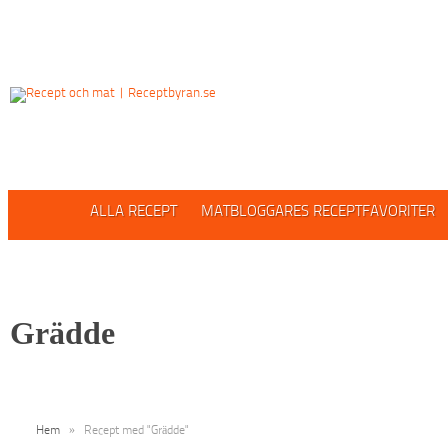
ALLA RECEPT
MATBLOGGARES RECEPTFAVORITER
Grädde
Hem
»
Recept med "Grädde"