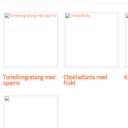
Tortellinigratäng med
Chokladtårta med
K
sparris
frukt