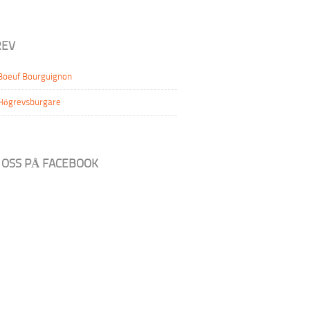
EV
Boeuf Bourguignon
Högrevsburgare
A OSS PÅ FACEBOOK