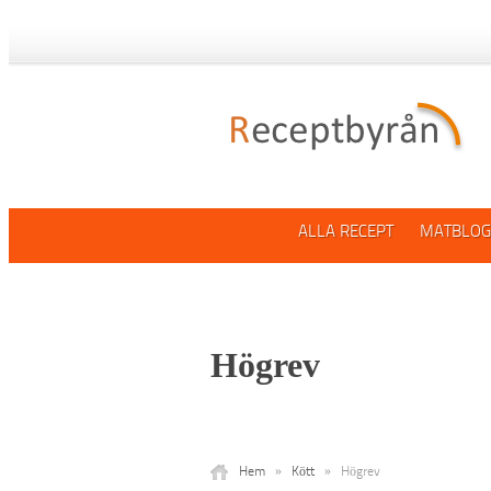
ALLA RECEPT
MATBLOG
Högrev
Hem
»
Kött
»
Högrev