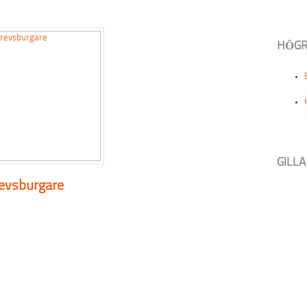
HÖGR
GILL
evsburgare