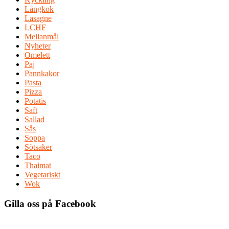
Långkok
Lasagne
LCHF
Mellanmål
Nyheter
Omelett
Paj
Pannkakor
Pasta
Pizza
Potatis
Saft
Sallad
Sås
Soppa
Sötsaker
Taco
Thaimat
Vegetariskt
Wok
Gilla oss på Facebook