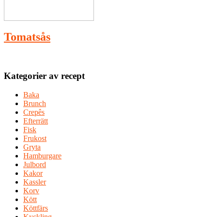
Tomatsås
Kategorier av recept
Baka
Brunch
Crepês
Efterrätt
Fisk
Frukost
Gryta
Hamburgare
Julbord
Kakor
Kassler
Korv
Kött
Köttfärs
Kyckling