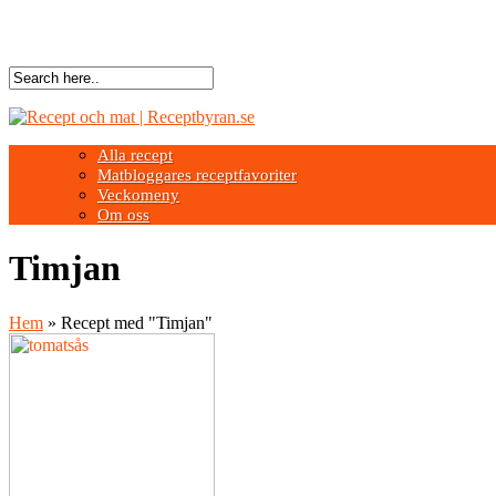
Alla recept
Matbloggares receptfavoriter
Veckomeny
Om oss
Timjan
Hem
»
Recept med "Timjan"