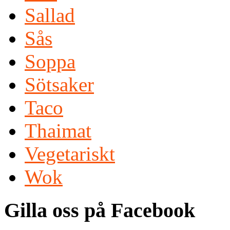
Sallad
Sås
Soppa
Sötsaker
Taco
Thaimat
Vegetariskt
Wok
Gilla oss på Facebook