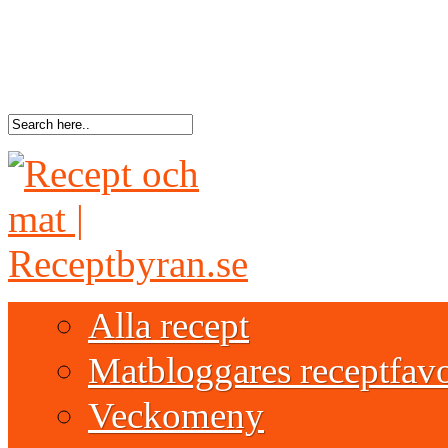
Alla recept
Matbloggares receptfavo
Veckomeny